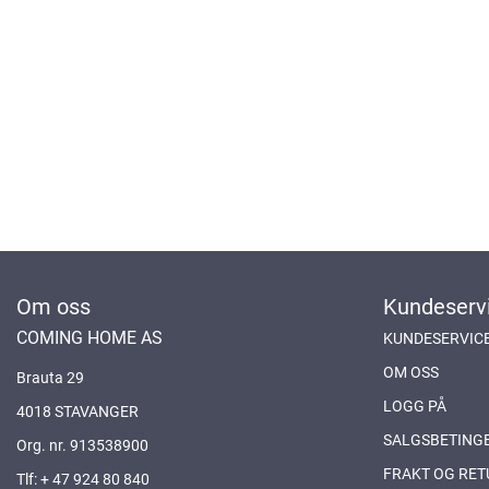
Om oss
Kundeserv
COMING HOME AS
KUNDESERVIC
OM OSS
Brauta 29
LOGG PÅ
4018 STAVANGER
SALGSBETING
Org. nr. 913538900
FRAKT OG RET
Tlf:
+ 47 924 80 840