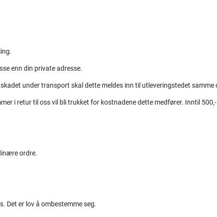
ling.
sse enn din private adresse.
 skadet under transport skal dette meldes inn til utleveringstedet samm
 retur til oss vil bli trukket for kostnadene dette medfører. Inntil 500,-
dinære ordre.
oss. Det er lov å ombestemme seg.