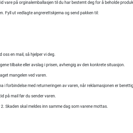
tid vare på orginalemballasjen til du har bestemt deg for å beholde produk
en. Fyll ut vedlagte angrerettskjema og send pakken til:
 oss en mail, så hjelper vi deg.
gene tilbake eller avslag i prisen, avhengig av den konkrete situasjon.
pdaget mangelen ved varen.
a i forbindelse med returneringen av varen, når reklamasjonen er berettig
tid på mail før du sender varen.
nkt 2. Skaden skal meldes inn samme dag som varene mottas.