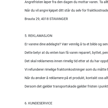
Angrefristen løper fra den dagen du mottar varen. Ta all
Når du vil angre kjøpet ditt står du selv for fraktkostnad
Brauta 29, 4018 STAVANGER
5. REKLAMASJON
Er varene dine ødelagte? Vær vennlig å ta et bilde og send
Dette betyr at du enten kan få varen reparert, byttet, pen
Det skal reklameres innen rimelig tid etter at du har op
Vi refunderer rimelige fraktomkostninger som du måtte h
Når du ønsker å reklamere på et produkt, kontakt oss all
Dersom det gjelder transportskade gjelder fristen i pu
6. KUNDESERVICE