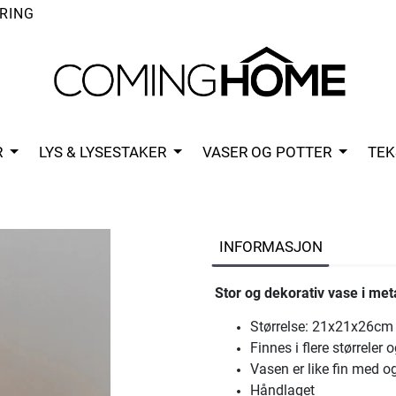
RING
R
LYS & LYSESTAKER
VASER OG POTTER
TEK
INFORMASJON
Stor og dekorativ vase i meta
Størrelse: 21x21x26cm
Finnes i flere størreler 
Vasen er like fin med o
Håndlaget