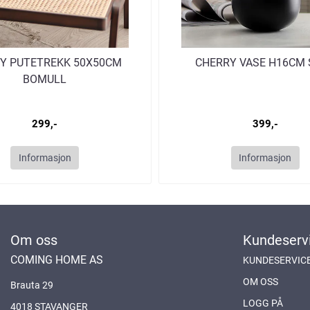
Y PUTETREKK 50X50CM
CHERRY VASE H16CM 
BOMULL
299,-
399,-
Informasjon
Informasjon
Om oss
Kundeserv
COMING HOME AS
KUNDESERVIC
OM OSS
Brauta 29
LOGG PÅ
4018 STAVANGER