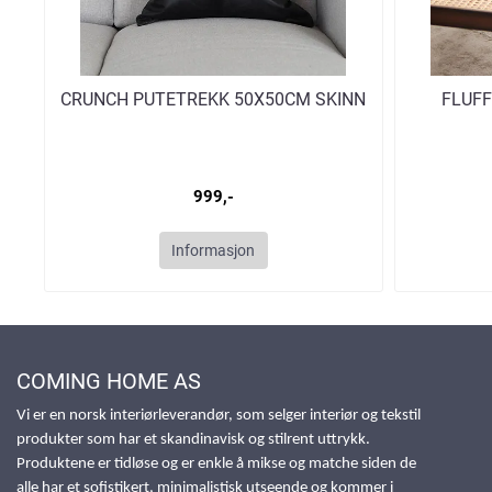
CRUNCH PUTETREKK 50X50CM SKINN
FLUFF
999,-
Informasjon
COMING HOME AS
Vi er en norsk interiørleverandør, som selger interiør og tekstil
produkter som har et skandinavisk og stilrent uttrykk.
Produktene er tidløse og er enkle å mikse og matche siden de
alle har et sofistikert, minimalistisk utseende og kommer i