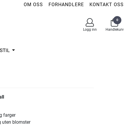
OM OSS
FORHANDLERE
KONTAKT OSS
0
Logg inn
Handlekurv
STIL
ll
og farger
g uten blomster