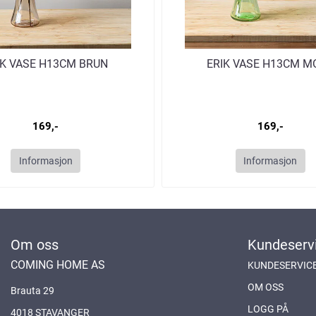
IK VASE H13CM BRUN
ERIK VASE H13CM M
169,-
169,-
Informasjon
Informasjon
Om oss
Kundeserv
COMING HOME AS
KUNDESERVIC
OM OSS
Brauta 29
LOGG PÅ
4018 STAVANGER