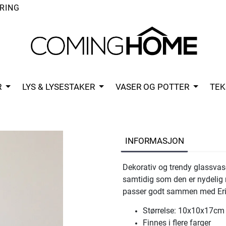
RING
R
LYS & LYSESTAKER
VASER OG POTTER
TEK
INFORMASJON
Dekorativ og trendy glassvase.
samtidig som den er nydelig m
passer godt sammen med Eri
Størrelse: 10x10x17cm
Finnes i flere farger