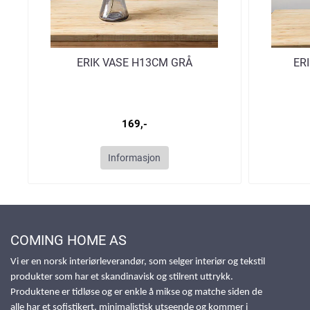
ERIK VASE H13CM GRÅ
ER
169,-
Informasjon
COMING HOME AS
Vi er en norsk interiørleverandør, som selger interiør og tekstil
produkter som har et skandinavisk og stilrent uttrykk.
Produktene er tidløse og er enkle å mikse og matche siden de
alle har et sofistikert, minimalistisk utseende og kommer i