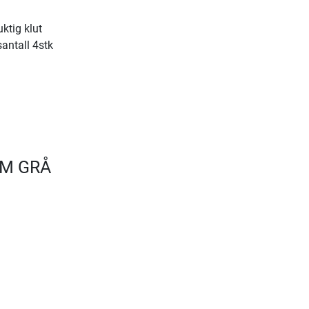
ktig klut
antall 4stk
CM GRÅ