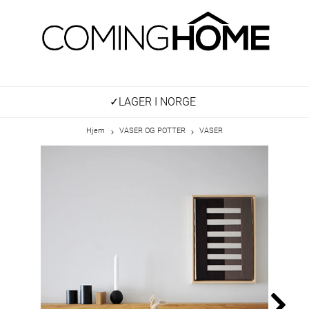
✓LAGER I NORGE
Hjem
VASER OG POTTER
VASER